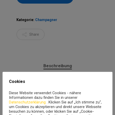
Kategorie:
Champagner
Share
Beschreibung
Cookies
Der Champagner selbst ist eine klassische
Diese Website verwendet Cookies - nähere
Cuvée aus Pinot Noir, Pinot Meunier und
Informationen dazu finden Sie in unserer
Chardonnay
, Extra Brut mit
nur 6 g/l
Datenschutzerklärung
. Klicken Sie auf „Ich stimme zu“,
um Cookies zu akzeptieren und direkt unsere Webseite
Restzucker
.
besuchen zu können, oder klicken Sie auf „Cookie-