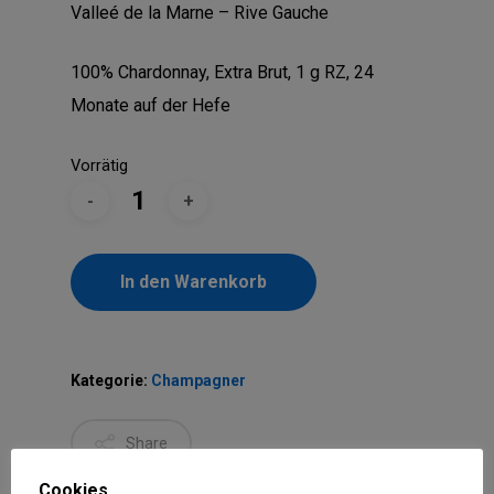
Valleé de la Marne – Rive Gauche
100% Chardonnay, Extra Brut, 1 g RZ, 24
Monate auf der Hefe
Vorrätig
In den Warenkorb
Kategorie:
Champagner
Share
Cookies