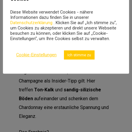
Diese Website verwendet Cookies - nähere
Informationen dazu finden Sie in unserer
Beschreibung
Datenschutzerklärung
. Klicken Sie auf „Ich stimme zu“,
um Cookies zu akzeptieren und direkt unsere Webseite
besuchen zu können, oder klicken Sie auf „Cookie-
Einstellungen“, um Ihre Cookies selbst zu verwalten.
Les Blancs du Flagot
stammt aus dem
geheimnisvollen
Cirque de Festigny
in
Cookie-Einstellungen
Ich stimme zu
der
Vallée du Flagot
– einem kleinen,
abgeschiedenen Terroir, das selbst in der
Champagne als Insider-Tipp gilt. Hier
treffen
Ton-Kalk
und
sandig-silizische
Böden
aufeinander und schenken dem
Chardonnay eine erstaunliche Spannung und
Eleganz.